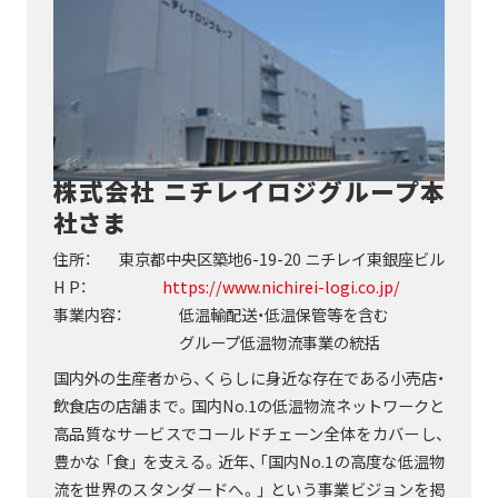
株式会社 ニチレイロジグループ本
社さま
住所：
東京都中央区築地6-19-20 ニチレイ東銀座ビル
H P：
https://www.nichirei-logi.co.jp/
事業内容：
低温輸配送・低温保管等を含む
グループ低温物流事業の統括
国内外の生産者から、くらしに身近な存在である小売店・
飲食店の店舗まで。国内No.1の低温物流ネットワークと
高品質なサービスでコールドチェーン全体をカバーし、
豊かな 「食」 を支える。近年、「国内No.1の高度な低温物
流を世界のスタンダードへ。」 という事業ビジョンを掲