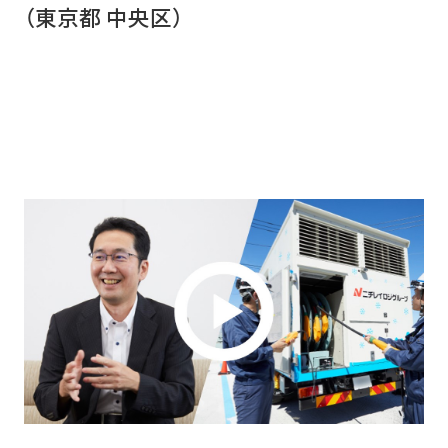
再エネECOプラン
空調の自動制御で省エネ
（東京都 中央区）
おまかSave-Air
サービス
太陽光とセットで更なるコスト削減・脱炭素
®
脱炭素
会社紹介
蓄電池オンサイトサービス
既存設備の活用で報酬を獲得
デマンド・レスポンスサービス
BCP・防災商材をコーディネート
車両・充電器もまるっとおまかせ
ご採用事例
お役立ちコラム
かんでん総合防災サービス
EVパッケージサービス
コスト削減
データの見える化で歩留まり改善
ご契約者さま
関西電力の特徴
K-DXソリューション
いつでも誰でも使える蓄電池
設置場所不要の太陽光発電
会員サイト
非常用小型蓄電池販売
かんでんBiZ
オフサイトPPA
省エネ行動の習慣化から
Webセミナー
サービス紹介資料
BCP・防災
設備の一元管理まで
従業員の安否確認から集計まで自動化
エネルーク
その他のサービスを見る
安否確認システム
業種から探す
自家発電で電気料金を削減
企業情報
ご採用事例
非常用発電機のテスト・メンテナンス
太陽光発電オンサイトサービス
非常用発電機負荷試験サービス
製造業
小売・卸業
電気・ガスについて
その他のサービスを見る
非常時に備え、燃料保管＆配送
太陽光発電・再エネECOプラン
自治体・学校
病院・医療機関
緊急時燃料配送
キユーピー株式会社
お問い合わせ
ご採用事例
太陽光発電・おまかSave-Air
物流・運輸業
その他
その他のサービスを見る
®
トッパン・フォームズ
エナッジ
®
関西株式会社
ご採用事例
製造業ソリューション特設サイト
コーナン商事株式会社