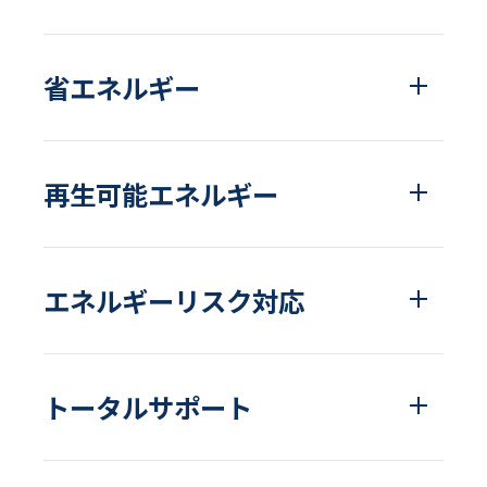
太陽光発電・おまかSave-Air
物流・運輸業
その他
その他のサービスを見る
®
トッパン・フォームズ
エナッジ
製造業ソリューション特設サイト
®
関西株式会社
ご採用事例
コーナン商事株式会社
省エネルギー
その他の採用事例を見る
おまかSave-Air
かんでん総合防災サービス
®
株式会社エイチ・ツー・オー
株式会社 ニチレイ
商業開発
ロジグループ本社
安否確認システム
再生可能エネルギー
その他の採用事例を見る
地方独立行政法人
市立吹田市民病院
その他の採用事例を見る
エネルギーリスク対応
トータルサポート