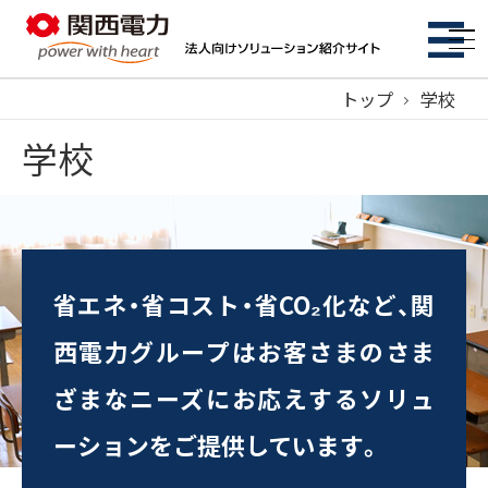
トップ
学校
学校
脱炭素
コスト削減
特集ページ
省エネ・省コスト・省CO₂化など、関
西電力グループはお客さまのさま
BCP・防災
特集ページ
ざまなニーズにお応えするソリュ
サービス
ーションをご提供しています。
サービス一覧
特集ページ
初期費用ゼロ・メンテもおまかせ