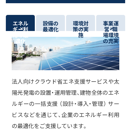
太陽光発電オンサイトサービス
サービス
CO₂フリー電気料金メニュー
事例・コラム等
課題から探す
再エネECOプラン
空調の自動制御で省エネ
エネル
設備の
環境対
事業運
おまかSave-Air
ギー利
最適化
策の実
営・職
サービス
太陽光とセットで更なるコスト削減・脱炭素
®
脱炭素
用の最
施
場環境
会社紹介
蓄電池オンサイトサービス
既存設備の活用で報酬を獲得
適化
の充実
デマンド・レスポンスサービス
BCP・防災商材をコーディネート
車両・充電器もまるっとおまかせ
ご採用事例
お役立ちコラム
かんでん総合防災サービス
EVパッケージサービス
コスト削減
データの見える化で歩留まり改善
ご契約者さま
関西電力の特徴
K-DXソリューション
いつでも誰でも使える蓄電池
会員サイト
設置場所不要の太陽光発電
非常用小型蓄電池販売
かんでんBiZ
オフサイトPPA
省エネ行動の習慣化から
Webセミナー
サービス紹介資料
BCP・防災
設備の一元管理まで
従業員の安否確認から集計まで自動化
法人向けクラウド省エネ支援サービスや太
エネルーク
その他のサービスを見る
安否確認システム
業種から探す
自家発電で電気料金を削減
陽光発電の設置・運用管理、建物全体のエネ
企業情報
ご採用事例
非常用発電機のテスト・メンテナンス
太陽光発電オンサイトサービス
非常用発電機負荷試験サービス
ルギーの一括支援 （設計・導入・管理） サー
製造業
小売・卸業
電気・ガスについて
その他のサービスを見る
非常時に備え、燃料保管＆配送
ビスなどを通じて、企業のエネルギー利用
太陽光発電・再エネECOプラン
自治体・学校
病院・医療機関
緊急時燃料配送
キユーピー株式会社
お問い合わせ
ご採用事例
の最適化をご支援しています。