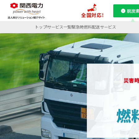
脱炭
トップ
サービス一覧
緊急時燃料配送サービス
課題から探す
関西電力の特徴
特集ページ
特集ページ
特集ページ
ご採用事例
お役立ちコラム
脱炭素
コ
災害
燃