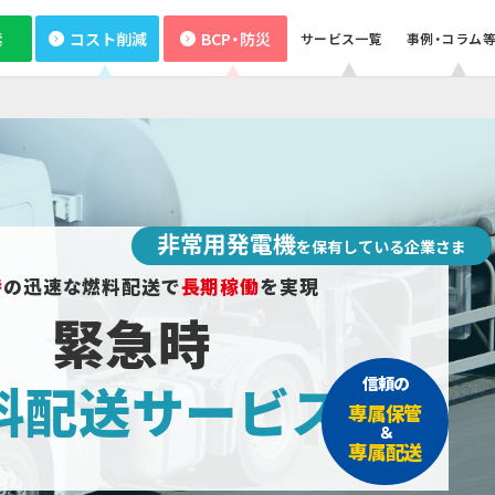
素
コスト削減
BCP・防災
サービス一覧
事例・コラム
業種から探す
サービス
サービス
サービス
企業情報
製造業
小売・
初期費用ゼロ・メンテもおまかせ
空調の自動制御で省エネ
BCP・防災商材をコーディネート
既存設備の活用で報酬を獲得
いつでも誰でも使える蓄電池
CO₂フリー電気料金メニュー
Webセミナー
サービス紹介資料
太陽光発電オンサイトサービス
おまかSave-Air
かんでん総合防災サービス
デマンド・レスポンスサービス
非常用小型蓄電池販売
再エネECOプラン
電気・ガスについて
®
病院・医療機関
物流・
省エネ行動の習慣化から
太陽光とセットで更なるコスト削減・脱炭素
データの見える化で歩留まり改善
従業員の安否確認から集計まで自動化
非常用発電機のテスト・メンテナンス
車両・充電器もまるっとおまかせ
設備の一元管理まで
お問い合わせ
蓄電池オンサイトサービス
K-DXソリューション
安否確認システム
非常用発電機負荷試験サービス
EVパッケージサービス
スト削減
BCP・防災
エネルーク
設置場所不要の太陽光発電
非常時に備え、燃料保管＆配送
製造業ソリューション特設サイト
自家発電で電気料金を削減
オフサイトPPA
緊急時燃料配送
その他のサー
その他のサ
太陽光発電オンサイトサービス
その他のサービス
非常用発電機
を保有している企業さま
時
の迅速な燃料配送で
長期稼働
を実現
緊急時
信頼の
料配送サービス
専属保管
＆
専属配送