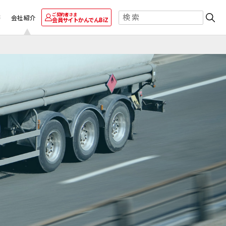
ご契約者さま
等
会社紹介
会員サイト
かんでんBiZ
ご採用事例
ご採用事例
ご採用事例
卸業
自治体・学校
かんでん総合防災サービス
エナッジ
太陽光発電・再エネECOプラン
株式会社 ニチレイ
®
コーナン商事株式会社
キユーピー株式会社
ロジグループ本社
運輸業
その他
おまかSave-Air
太陽光発電・おまかSave-Air
安否確認システム
®
®
株式会社エイチ・ツー・オー
トッパン・フォームズ
地方独立行政法人
商業開発
関西株式会社
市立吹田市民病院
ビスを見る
ービスを見る
その他の採用事例を見る
その他の採用事例を見る
を見る
その他の採用事例を見る