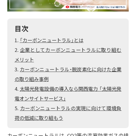
再エネECOプラン
空調の自動制御で省エネ
おまかSave-Air
サービス
太陽光とセットで更なるコスト削減・脱炭素
®
脱炭素
会社紹介
蓄電池オンサイトサービス
既存設備の活用で報酬を獲得
デマンド・レスポンスサービス
目次
BCP・防災商材をコーディネート
車両・充電器もまるっとおまかせ
ご採用事例
お役立ちコラム
かんでん総合防災サービス
EVパッケージサービス
コスト削減
データの見える化で歩留まり改善
「カーボンニュートラル」とは
ご契約者さま
関西電力の特徴
K-DXソリューション
いつでも誰でも使える蓄電池
設置場所不要の太陽光発電
会員サイト
企業としてカーボンニュートラルに取り組む
非常用小型蓄電池販売
かんでんBiZ
オフサイトPPA
省エネ行動の習慣化から
Webセミナー
サービス紹介資料
BCP・防災
設備の一元管理まで
メリット
従業員の安否確認から集計まで自動化
エネルーク
その他のサービスを見る
安否確認システム
カーボンニュートラル・脱炭素化に向けた企業
業種から探す
自家発電で電気料金を削減
企業情報
の取り組み事例
ご採用事例
非常用発電機のテスト・メンテナンス
太陽光発電オンサイトサービス
非常用発電機負荷試験サービス
製造業
小売・卸業
太陽光発電設備の導入なら関西電力 「太陽光発
電気・ガスについて
その他のサービスを見る
非常時に備え、燃料保管＆配送
太陽光発電・再エネECOプラン
電オンサイトサービス」
自治体・学校
病院・医療機関
緊急時燃料配送
キユーピー株式会社
お問い合わせ
ご採用事例
カーボンニュートラルの実現に向けて環境負
太陽光発電・おまかSave-Air
物流・運輸業
その他
荷の低減に取り組もう
その他のサービスを見る
®
トッパン・フォームズ
エナッジ
®
関西株式会社
ご採用事例
製造業ソリューション特設サイト
コーナン商事株式会社
カーボンニュートラルは、CO2等の温室効果ガスの排