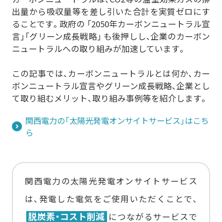
出量から吸収量等を差し引いた合計を実質ゼロにす
その他の採用事例を見る
おまかSave-Air
かんでん総合防災サービス
®
株式会社エイチ・ツー・オー
ることです。政府の 「2050年カーボンニュートラル宣
株式会社 ニチレイ
商業開発
言」「グリーン成長戦略」 も後押しし、企業のカーボン
ロジグループ本社
ニュートラルへの取り組みが加速しています。
安否確認システム
その他の採用事例を見る
地方独立行政法人
市立吹田市民病院
この記事では、カーボンニュートラルとは何か、カー
ボンニュートラル宣言やグリーン成長戦略、企業とし
その他の採用事例を見る
て取り組むメリット、取り組み事例等を紹介します。
関西電力の「太陽光発電オンサイトサービス」はこち
ら
関西電力の太陽光発電オンサイトサービス
は、発電した電気をご使用いただくことで、
脱炭素・コスト削減
につながるサービスで