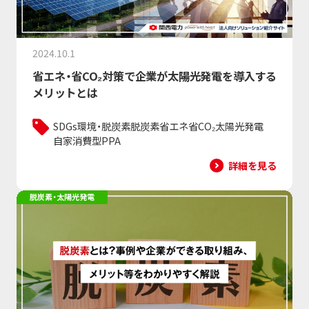
2024.10.1
省エネ・省CO₂対策で企業が太陽光発電を導入する
メリットとは
SDGs
環境・脱炭素
脱炭素
省エネ
省CO₂
太陽光発電
自家消費型
PPA
詳細を見る
脱炭素・太陽光発電