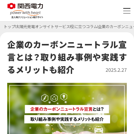
トップ
太陽光発電オンサイトサービス
役に立つコラム
企業のカーボンニュ
脱炭素
企業のカーボンニュートラル宣
言とは？取り組み事例や実践す
コスト削減
特集ページ
るメリットも紹介
2025.2.27
BCP・防災
特集ページ
サービス
サービス一覧
特集ページ
初期費用ゼロ・メンテもおまかせ
太陽光発電オンサイトサービス
サービス
CO₂フリー電気料金メニュー
事例・コラム等
課題から探す