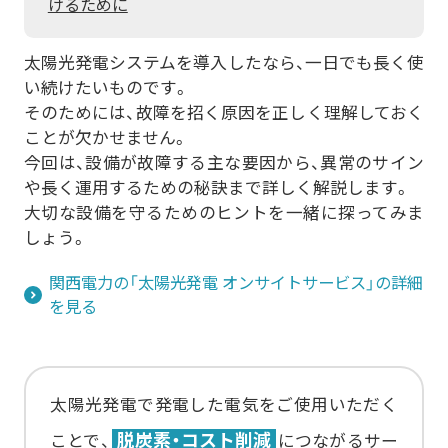
けるために
おまかSave-Air
その他の採用事例を見る
かんでん総合防災サービス
®
株式会社エイチ・ツー・オー
商業開
株式会社 ニチレイ
ロジグループ本
太陽光発電システムを導入したなら、一日でも長く使
発
社
い続けたいものです。
その他の採用事例を見る
そのためには、故障を招く原因を正しく理解しておく
安否確認システム
地方独立行政法人
市立吹田市民病院
ことが欠かせません。
今回は、設備が故障する主な要因から、異常のサイン
や長く運用するための秘訣まで詳しく解説します。
その他の採用事例を見る
大切な設備を守るためのヒントを一緒に探ってみま
しょう。
関西電力の「太陽光発電 オンサイトサービス」の詳細
を見る
太陽光発電で発電した電気をご使用いただく
脱炭素・コスト削減
ことで、
につながるサー