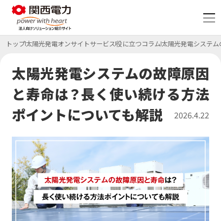
トップ
太陽光発電オンサイトサービス
役に立つコラム
太陽光発電システム
脱炭素
太陽光発電システムの故障原因
と寿命は？長く使い続ける方法
コスト削減
特集ページ
ポイントについても解説
2026.4.22
BCP・防災
特集ページ
サービス
サービス一覧
特集ページ
初期費用ゼロ・メンテもおまかせ
太陽光発電オンサイトサービス
サービス
CO₂フリー電気料金メニュー
事例・コラム等
課題から探す