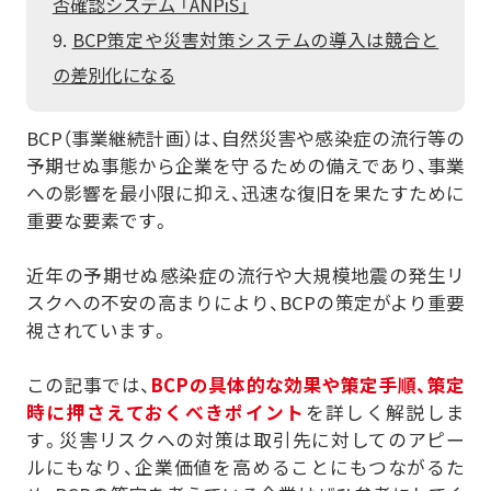
否確認システム 「ANPiS」
その他の採用事例を見る
おまかSave-Air
かんでん総合防災サービス
BCP策定や災害対策システムの導入は競合と
®
株式会社エイチ・ツー・オー
株式会社 ニチレイ
の差別化になる
商業開発
ロジグループ本社
安否確認システム
その他の採用事例を見る
地方独立行政法人
BCP（事業継続計画）は、自然災害や感染症の流行等の
市立吹田市民病院
予期せぬ事態から企業を守るための備えであり、事業
への影響を最小限に抑え、迅速な復旧を果たすために
その他の採用事例を見る
重要な要素です。
近年の予期せぬ感染症の流行や大規模地震の発生リ
スクへの不安の高まりにより、BCPの策定がより重要
視されています。
この記事では、
BCPの具体的な効果や策定手順、策定
時に押さえておくべきポイント
を詳しく解説しま
す。災害リスクへの対策は取引先に対してのアピー
ルにもなり、企業価値を高めることにもつながるた