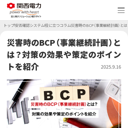
トップ
安否確認システム
役に立つコラム
災害時のBCP（事業継続計画）と
脱炭素
災害時のBCP（事業継続計画）と
は？対策の効果や策定のポイン
コスト削減
特集ページ
トを紹介
2025.9.16
BCP・防災
特集ページ
サービス
サービス一覧
特集ページ
初期費用ゼロ・メンテもおまかせ
太陽光発電オンサイトサービス
サービス
CO₂フリー電気料金メニュー
事例・コラム等
課題から探す