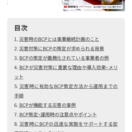
再エネECOプラン
空調の自動制御で省エネ
おまかSave-Air
サービス
太陽光とセットで更なるコスト削減・脱炭素
®
脱炭素
会社紹介
蓄電池オンサイトサービス
既存設備の活用で報酬を獲得
デマンド・レスポンスサービス
目次
BCP・防災商材をコーディネート
車両・充電器もまるっとおまかせ
ご採用事例
お役立ちコラム
かんでん総合防災サービス
EVパッケージサービス
コスト削減
データの見える化で歩留まり改善
災害時のBCPとは事業継続計画のこと
ご契約者さま
関西電力の特徴
K-DXソリューション
いつでも誰でも使える蓄電池
設置場所不要の太陽光発電
会員サイト
災害対策にBCPの策定が求められる背景
非常用小型蓄電池販売
かんでんBiZ
オフサイトPPA
省エネ行動の習慣化から
Webセミナー
サービス紹介資料
BCP・防災
設備の一元管理まで
BCPの策定が義務化されている事業者の例
従業員の安否確認から集計まで自動化
エネルーク
その他のサービスを見る
安否確認システム
BCPが災害対策に重要な理由や導入効果・メリ
業種から探す
自家発電で電気料金を削減
企業情報
ット
ご採用事例
非常用発電機のテスト・メンテナンス
太陽光発電オンサイトサービス
非常用発電機負荷試験サービス
製造業
小売・卸業
災害時に有効なBCP策定方法から運用までの
電気・ガスについて
その他のサービスを見る
非常時に備え、燃料保管＆配送
太陽光発電・再エネECOプラン
手順
自治体・学校
病院・医療機関
緊急時燃料配送
キユーピー株式会社
お問い合わせ
ご採用事例
BCPが機能する災害の事例
太陽光発電・おまかSave-Air
物流・運輸業
その他
BCP策定・運用時の注意点やポイント
その他のサービスを見る
®
トッパン・フォームズ
エナッジ
災害時にBCPの迅速な実施をサポートする安
®
関西株式会社
ご採用事例
製造業ソリューション特設サイト
コーナン商事株式会社