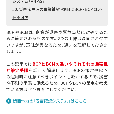
システム「ANPiS」
その他の採用事例を見る
おまかSave-Air
かんでん総合防災サービス
災害発生時の事業継続・復旧にBCP・BCMは必
®
株式会社エイチ・ツー・オー
株式会社 ニチレイ
要不可欠
商業開発
ロジグループ本社
安否確認システム
その他の採用事例を見る
地方独立行政法人
BCPやBCMは、企業が災害や緊急事態に対処するた
市立吹田市民病院
めに策定されるものです。2つの用語は混同されやす
いですが、意味が異なるため、違いを理解しておきま
その他の採用事例を見る
しょう。
この記事では
BCPとBCMの違いやそれぞれの重要性
と策定手順
を詳しく解説します。BCPの策定やBCM
の運用時に注意すべきポイントも紹介するので、災害
や不測の事態に備えるため、BCPやBCMの策定を考え
ている方はぜひ参考にしてください。
関西電力の「安否確認システム」はこちら