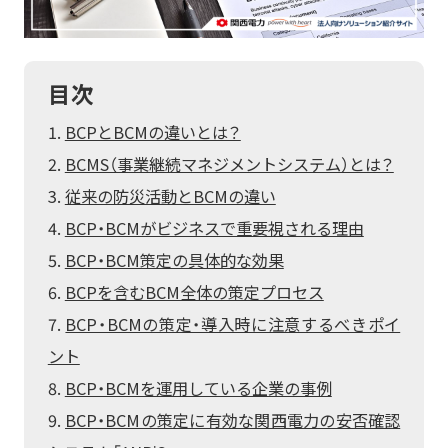
再エネECOプラン
空調の自動制御で省エネ
おまかSave-Air
サービス
太陽光とセットで更なるコスト削減・脱炭素
®
脱炭素
会社紹介
蓄電池オンサイトサービス
既存設備の活用で報酬を獲得
デマンド・レスポンスサービス
目次
BCP・防災商材をコーディネート
車両・充電器もまるっとおまかせ
ご採用事例
お役立ちコラム
かんでん総合防災サービス
EVパッケージサービス
コスト削減
データの見える化で歩留まり改善
BCPとBCMの違いとは？
ご契約者さま
関西電力の特徴
K-DXソリューション
いつでも誰でも使える蓄電池
設置場所不要の太陽光発電
会員サイト
BCMS（事業継続マネジメントシステム）とは？
非常用小型蓄電池販売
かんでんBiZ
オフサイトPPA
省エネ行動の習慣化から
Webセミナー
サービス紹介資料
BCP・防災
設備の一元管理まで
従来の防災活動とBCMの違い
従業員の安否確認から集計まで自動化
エネルーク
その他のサービスを見る
安否確認システム
BCP・BCMがビジネスで重要視される理由
業種から探す
自家発電で電気料金を削減
企業情報
BCP・BCM策定の具体的な効果
ご採用事例
非常用発電機のテスト・メンテナンス
太陽光発電オンサイトサービス
非常用発電機負荷試験サービス
製造業
小売・卸業
BCPを含むBCM全体の策定プロセス
電気・ガスについて
その他のサービスを見る
非常時に備え、燃料保管＆配送
太陽光発電・再エネECOプラン
BCP・BCMの策定・導入時に注意するべきポイ
自治体・学校
病院・医療機関
緊急時燃料配送
キユーピー株式会社
お問い合わせ
ご採用事例
ント
太陽光発電・おまかSave-Air
物流・運輸業
その他
BCP・BCMを運用している企業の事例
その他のサービスを見る
®
トッパン・フォームズ
エナッジ
BCP・BCMの策定に有効な関西電力の安否確認
®
関西株式会社
ご採用事例
製造業ソリューション特設サイト
コーナン商事株式会社