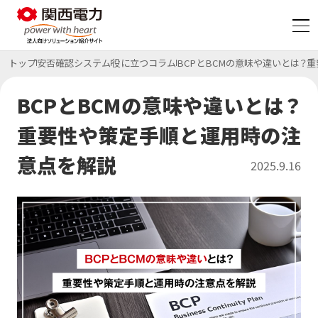
トップ
安否確認システム
役に立つコラム
BCPとBCMの意味や違いとは？
脱炭素
BCPとBCMの意味や違いとは？
重要性や策定手順と運用時の注
コスト削減
特集ページ
意点を解説
2025.9.16
BCP・防災
特集ページ
サービス
サービス一覧
特集ページ
初期費用ゼロ・メンテもおまかせ
太陽光発電オンサイトサービス
サービス
CO₂フリー電気料金メニュー
事例・コラム等
課題から探す