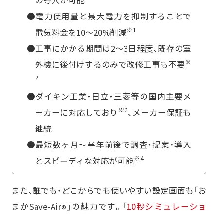
●電力使用量と最大電力を抑制することで
※1
電気料金を10〜20%削減
●工事にかかる期間は2〜3日程度、既存の室
※
外機に後付けするのみで改修工事も不要
2
●ダイキン工業・日立・三菱等の国内主要メ
※3
ーカーに対応しており
、メーカー保証も
継続
●最短数ヶ月〜半年前後で調査・提案・導入
※4
とスピーディな対応が可能
また、誰でも・どこからでも使いやすい設定画面も「お
まかSave-Air
」の魅力です。「
10秒シミュレーショ
®