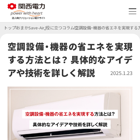
トップ
おまかSave-Air
役に立つコラム
空調設備・機器の省エネを実現する
®
脱炭素
空調設備・機器の省エネを実現
する方法とは？ 具体的なアイデ
コスト削減
特集ページ
アや技術を詳しく解説
2025.1.23
BCP・防災
特集ページ
サービス
サービス一覧
特集ページ
初期費用ゼロ・メンテもおまかせ
太陽光発電オンサイトサービス
サービス
CO₂フリー電気料金メニュー
事例・コラム等
課題から探す