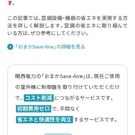
す
。
その他の採用事例を見る
おまかSave-Air
かんでん総合防災サービス
®
株式会社エイチ・ツー・オー
株式会社 ニチレイ
この記事では、空調設備・機器の省エネを実現する方
商業開発
ロジグループ本社
法を詳しく解説します。空調の省エネに取り組んで
安否確認システム
いる方は、ぜひ参考にしてください。
その他の採用事例を見る
地方独立行政法人
市立吹田市民病院
「おまかSave-Air
」の詳細を見る
®
その他の採用事例を見る
関西電力の「おまかSave-Air
」は、現在ご使用
®
の室外機に制御盤を取り付けていただくだけ
コスト削減
で、
につながるサービスです。
初期費用ゼロ
で、手間なく
省エネと快適性を両立
するサービスです。