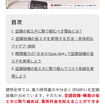
再エネECOプラン
空調の自動制御で省エネ
おまかSave-Air
サービス
太陽光とセットで更なるコスト削減・脱炭素
®
脱炭素
会社紹介
蓄電池オンサイトサービス
既存設備の活用で報酬を獲得
デマンド・レスポンスサービス
目次
BCP・防災商材をコーディネート
車両・充電器もまるっとおまかせ
ご採用事例
お役立ちコラム
かんでん総合防災サービス
EVパッケージサービス
コスト削減
データの見える化で歩留まり改善
空調の省エネに取り組むべき理由とは？
ご契約者さま
関西電力の特徴
K-DXソリューション
いつでも誰でも使える蓄電池
設置場所不要の太陽光発電
会員サイト
空調設備の省エネを実現する方法｜具体的な
非常用小型蓄電池販売
かんでんBiZ
オフサイトPPA
省エネ行動の習慣化から
Webセミナー
サービス紹介資料
BCP・防災
設備の一元管理まで
アイデア・技術
従業員の安否確認から集計まで自動化
エネルーク
その他のサービスを見る
安否確認システム
関西電力の「おまかSave-Air
」で空調設備の省
®
業種から探す
自家発電で電気料金を削減
企業情報
エネを実現しよう
ご採用事例
非常用発電機のテスト・メンテナンス
太陽光発電オンサイトサービス
非常用発電機負荷試験サービス
製造業
小売・卸業
空調設備の省エネに取り組んでコスト削減を実
電気・ガスについて
その他のサービスを見る
非常時に備え、燃料保管＆配送
太陽光発電・再エネECOプラン
現しよう
自治体・学校
病院・医療機関
緊急時燃料配送
キユーピー株式会社
お問い合わせ
ご採用事例
太陽光発電・おまかSave-Air
物流・運輸業
その他
建物全体では、電力使用量の半分近く（約48％）を空調
その他のサービスを見る
®
トッパン・フォームズ
設備が占めています。そのため、
空調設備・機器の省
エナッジ
®
関西株式会社
ご採用事例
エネに取り組めば、電気料金を抑えることができま
製造業ソリューション特設サイト
コーナン商事株式会社