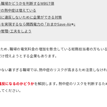
職場かどうかを判断するWBGT値
での熱中症は増えている
務に違反しないために企業ができる対策
実現するなら関西電力の 「おまかSave-Air
」
®
管理・工夫をしよう
ため、職場の電気料金の増加を懸念している総務担当者の方もい
だけ控えようとする企業もあります。
いない暑すぎる職場では、熱中症のリスクが高まるため注意しなけれ
違反になるのかどうか
を解説します。熱中症のリスクを判断するた
してください。
る