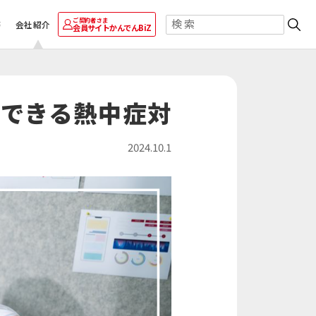
ご契約者さま
等
会社紹介
会員サイト
かんでんBiZ
ご採用事例
ご採用事例
ご採用事例
卸業
自治体・学校
かんでん総合防災サービス
エナッジ
太陽光発電・再エネECOプラン
株式会社 ニチレイ
®
コーナン商事株式会社
キユーピー株式会社
でできる熱中症対
ロジグループ本社
運輸業
その他
おまかSave-Air
太陽光発電・おまかSave-Air
安否確認システム
®
®
株式会社エイチ・ツー・オー
トッパン・フォームズ
地方独立行政法人
商業開発
関西株式会社
市立吹田市民病院
2024.10.1
ビスを見る
ービスを見る
その他の採用事例を見る
その他の採用事例を見る
を見る
その他の採用事例を見る