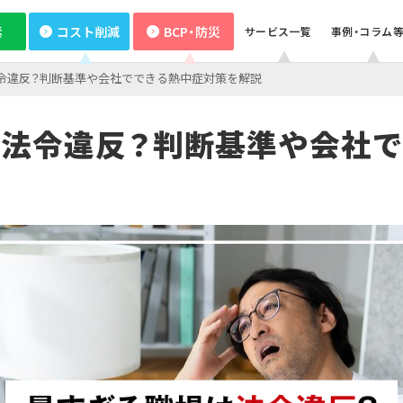
素
コスト削減
BCP・防災
サービス一覧
事例・コラム
令違反？判断基準や会社でできる熱中症対策を解説
業種から探す
サービス
サービス
サービス
企業情報
製造業
小売・
初期費用ゼロ・メンテもおまかせ
空調の自動制御で省エネ
BCP・防災商材をコーディネート
既存設備の活用で報酬を獲得
いつでも誰でも使える蓄電池
CO₂フリー電気料金メニュー
Webセミナー
サービス紹介資料
太陽光発電オンサイトサービス
おまかSave-Air
かんでん総合防災サービス
デマンド・レスポンスサービス
非常用小型蓄電池販売
再エネECOプラン
電気・ガスについて
法令違反？判断基準や会社
®
病院・医療機関
物流・
省エネ行動の習慣化から
太陽光とセットで更なるコスト削減・脱炭素
データの見える化で歩留まり改善
従業員の安否確認から集計まで自動化
非常用発電機のテスト・メンテナンス
車両・充電器もまるっとおまかせ
設備の一元管理まで
お問い合わせ
蓄電池オンサイトサービス
K-DXソリューション
安否確認システム
非常用発電機負荷試験サービス
EVパッケージサービス
スト削減
BCP・防災
エネルーク
設置場所不要の太陽光発電
非常時に備え、燃料保管＆配送
製造業ソリューション特設サイト
自家発電で電気料金を削減
オフサイトPPA
緊急時燃料配送
その他のサー
その他のサ
太陽光発電オンサイトサービス
その他のサービス