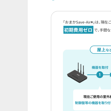
「おまかSave-Air
」は、現在
®
初期費用ゼロ
で、手間