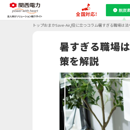
脱炭
トップ
おまかSave-Air
役に立つコラム
暑すぎる職場は法
課題から探す
関西電力の特徴
特集ページ
特集ページ
特集ページ
®
ご採用事例
お役立ちコラム
暑すぎる職場は
脱炭素
コ
策を解説