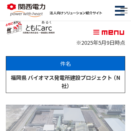
関西電力株式会社 一級建築士事務
menu
※2025年5月9日時点
脱炭素
件名
コスト削減
福岡県 バイオマス発電所建設プロジェクト （N
特集ページ
社）
BCP・防災
特集ページ
サービス
サービス一覧
初期費用ゼロ・メンテもおまかせ
特集ページ