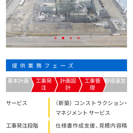
太陽光発電オンサイトサービス
サービス
CO₂フリー電気料金メニュー
事例・コラム等
課題から探す
再エネECOプラン
空調の自動制御で省エネ
おまかSave-Air
太陽光とセットで更なるコスト削減・脱炭素
サービス
®
脱炭素
蓄電池オンサイトサービス
会社紹介
既存設備の活用で報酬を獲得
デマンド・レスポンスサービス
BCP・防災商材をコーディネート
車両・充電器もまるっとおまかせ
かんでん総合防災サービス
ご採用事例
お役立ちコラム
EVパッケージサービス
データの見える化で歩留まり改善
コスト削減
ご契約者さま
K-DXソリューション
いつでも誰でも使える蓄電池
関西電力の特徴
設置場所不要の太陽光発電
提供業務フェーズ
会員サイト
非常用小型蓄電池販売
オフサイトPPA
省エネ行動の習慣化から
かんでんBiZ
Webセミナー
サービス紹介資料
BCP・防災
設備の一元管理まで
従業員の安否確認から集計まで自動化
基本計画
工事発
計画設
工事管
管理運営
その他のサービスを見る
エネルーク
安否確認システム
注
計
理
業種から探す
自家発電で電気料金を削減
企業情報
ご採用事例
非常用発電機のテスト・メンテナンス
太陽光発電オンサイトサービス
サービス
（新築） コンストラクション・
非常用発電機負荷試験サービス
製造業
小売・卸業
電気・ガスについて
太陽光発電・再エネECOプラン
マネジメント サービス
非常時に備え、燃料保管＆配送
その他のサービスを見る
キユーピー株式会社
お問い合わせ
緊急時燃料配送
自治体・学校
病院・医療機関
工事発注段階
仕様書作成支援、見積内容精
ご採用事例
太陽光発電・おまかSave-Air
®