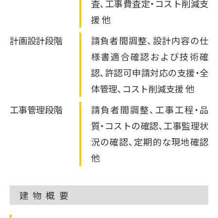
その他のサービスを見る
物流・運輸業
その他
査、工事費査定・コスト削減支
トッパン・フォームズ
エナッジ
ご採用事例
援 他
関西株式会社
®
製造業ソリューション特設サイト
コーナン商事株式会社
計画設計段階
請負者間調整、設計内容の仕
その他の採用事例を見る
かんでん総合防災サービス
おまかSave-Air
®
株式会社 ニチレイ
様書適合確認および技術確
株式会社エイチ・ツー・オー
ロジグループ本社
商業開発
認、許認可申請対応の支援・全
安否確認システム
体管理、コスト削減支援 他
その他の採用事例を見る
地方独立行政法人
市立吹田市民病院
工事管理段階
請負者間調整、工事工程・品
その他の採用事例を見る
質・コストの確認、工事監理状
況の確認、定期的な現地確認
他
建物概要