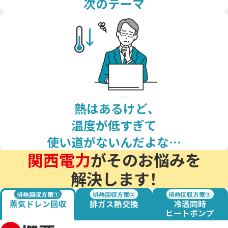
次のテーマ
その他の採用事例を見る
おまかSave-Air
かんでん総合防災サービス
®
株式会社エイチ・ツー・オー
株式会社 ニチレイ
商業開発
ロジグループ本社
安否確認システム
その他の採用事例を見る
地方独立行政法人
市立吹田市民病院
その他の採用事例を見る
熱はあるけど、
温度が低すぎて
使い道がないんだよな…
関西電力
がそのお悩みを
解決します！
排熱回収方策①
排熱回収方策②
排熱回収方策③
蒸気ドレン回収
排ガス熱交換
冷温同時
ヒートポンプ