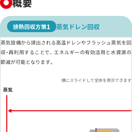
概要
1
蒸気ドレン回収
排熱回収方策
蒸気設備から排出される
高温ドレンやフラッシュ蒸気を回
収・再利用
することで、
エネルギーの有効活用
と
水資源の
節減
が可能となります。