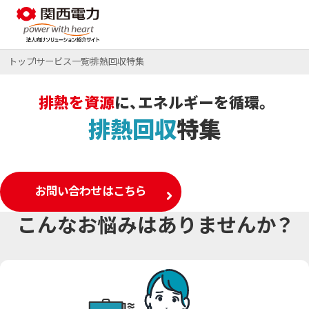
トップ
サービス一覧
排熱回収特集
脱炭素
排熱を資源
に、エネルギーを循環。
排熱回収
特集
コスト削減
特集ページ
BCP・防災
お問い合わせはこちら
特集ページ
サービス
こんなお悩みはありませんか？
サービス一覧
特集ページ
初期費用ゼロ・メンテもおまかせ
太陽光発電オンサイトサービス
サービス
CO₂フリー電気料金メニュー
事例・コラム等
課題から探す