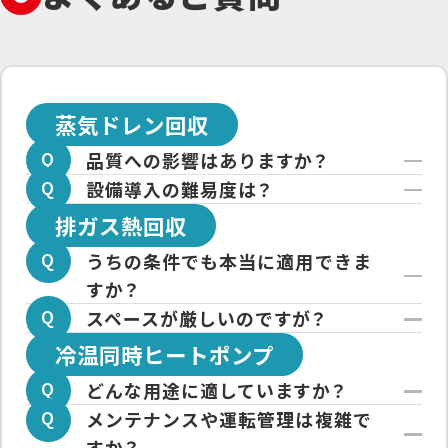
蒸気ドレン回収
品質への影響はありますか？
設備導入の難易度は？
ドレンは凝縮水なので純度が高く、再
排ガス熱回収
利用による品質への悪影響はほとんど
既存の配管系統やドレン発生箇所を確
ありません。
認の上で、比較的短期間で設置可能で
うちの条件でも本当に適用できま
必要に応じて対応を行います。
す。
すか？
多くの場合、工場全体の運転を止めず
スペースが厳しいのですが？
適用外になるケースもございますが、
に一部ラインごとに施工可能です。
冷温同時ヒートポンプ
温度・ダスト・成分・湿分に合わせて方
本体・清掃スペース・付帯機器を最小構
式と材質を選択いたします。
成で計画いたします。
どんな用途に適していますか？
メンテナンスや運転管理は複雑で
冷却と加熱が同時に必要な箇所に最適
すか？