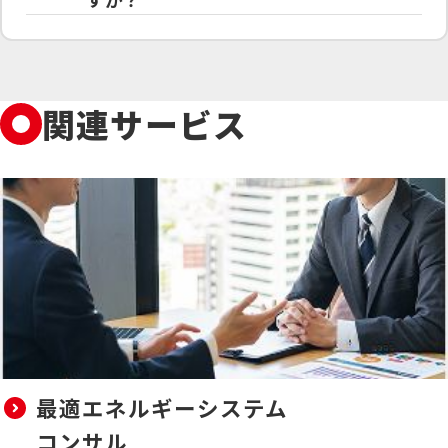
です。食品工場、化学プラント、ビル空
調など業種を
通常のヒートポンプと同程度で、専門
問わず提案実績がございます。
知識を有する技術者による常時管理は
不要です。
関連サービス
最適エネルギーシステム
コンサル