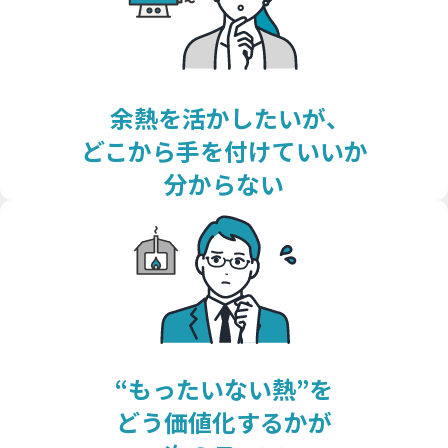
再エネECOプラン
空調の自動制御で省エネ
おまかSave-Air
サービス
太陽光とセットで更なるコスト削減・脱炭素
®
脱炭素
会社紹介
蓄電池オンサイトサービス
既存設備の活用で報酬を獲得
デマンド・レスポンスサービス
BCP・防災商材をコーディネート
車両・充電器もまるっとおまかせ
ご採用事例
お役立ちコラム
かんでん総合防災サービス
余熱を活かしたいが、
EVパッケージサービス
コスト削減
データの見える化で歩留まり改善
ご契約者さま
関西電力の特徴
K-DXソリューション
どこから手を付けていいか
いつでも誰でも使える蓄電池
設置場所不要の太陽光発電
会員サイト
非常用小型蓄電池販売
かんでんBiZ
オフサイトPPA
省エネ行動の習慣化から
分からない
Webセミナー
サービス紹介資料
BCP・防災
設備の一元管理まで
従業員の安否確認から集計まで自動化
エネルーク
その他のサービスを見る
安否確認システム
業種から探す
自家発電で電気料金を削減
企業情報
ご採用事例
非常用発電機のテスト・メンテナンス
太陽光発電オンサイトサービス
非常用発電機負荷試験サービス
製造業
小売・卸業
電気・ガスについて
その他のサービスを見る
非常時に備え、燃料保管＆配送
太陽光発電・再エネECOプラン
自治体・学校
病院・医療機関
緊急時燃料配送
キユーピー株式会社
お問い合わせ
ご採用事例
太陽光発電・おまかSave-Air
物流・運輸業
その他
“もったいない熱”を
その他のサービスを見る
®
トッパン・フォームズ
エナッジ
どう価値化するかが
®
関西株式会社
ご採用事例
製造業ソリューション特設サイト
コーナン商事株式会社