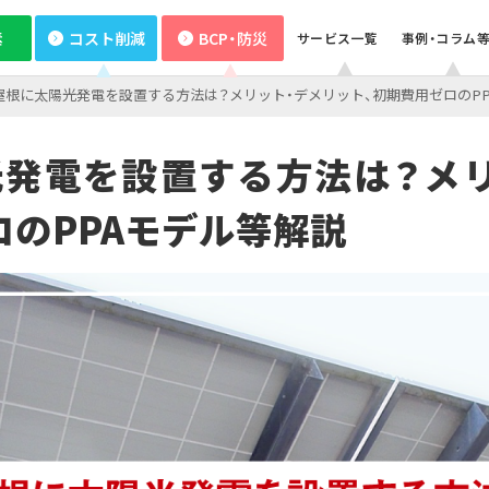
素
コスト削減
BCP・防災
サービス一覧
事例・コラム
屋根に太陽光発電を設置する方法は？メリット・デメリット、初期費用ゼロのP
業種から探す
サービス
サービス
サービス
企業情報
製造業
小売・
初期費用ゼロ・メンテもおまかせ
空調の自動制御で省エネ
BCP・防災商材をコーディネート
既存設備の活用で報酬を獲得
いつでも誰でも使える蓄電池
CO₂フリー電気料金メニュー
Webセミナー
サービス紹介資料
太陽光発電オンサイトサービス
おまかSave-Air
かんでん総合防災サービス
デマンド・レスポンスサービス
非常用小型蓄電池販売
再エネECOプラン
電気・ガスについて
発電を設置する方法は？メ
®
病院・医療機関
物流・
省エネ行動の習慣化から
太陽光とセットで更なるコスト削減・脱炭素
データの見える化で歩留まり改善
従業員の安否確認から集計まで自動化
非常用発電機のテスト・メンテナンス
車両・充電器もまるっとおまかせ
設備の一元管理まで
お問い合わせ
蓄電池オンサイトサービス
K-DXソリューション
安否確認システム
非常用発電機負荷試験サービス
EVパッケージサービス
スト削減
BCP・防災
エネルーク
ロのPPAモデル等解説
設置場所不要の太陽光発電
非常時に備え、燃料保管＆配送
製造業ソリューション特設サイト
自家発電で電気料金を削減
オフサイトPPA
緊急時燃料配送
その他のサー
その他のサ
太陽光発電オンサイトサービス
その他のサービス