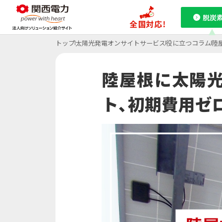
脱炭
トップ
太陽光発電オンサイトサービス
役に立つコラム
陸
課題から探す
関西電力の特徴
特集ページ
特集ページ
特集ページ
ご採用事例
お役立ちコラム
陸屋根に太陽光
脱炭素
コ
ト、初期費用ゼ