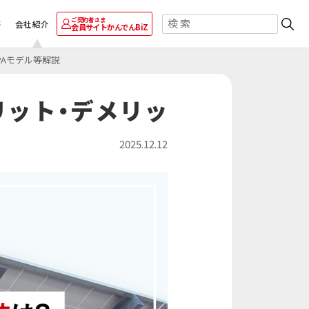
ご契約者さま
等
会社紹介
会員サイト
かんでんBiZ
PAモデル等解説
ご採用事例
ご採用事例
ご採用事例
卸業
自治体・学校
かんでん総合防災サービス
エナッジ
太陽光発電・再エネECOプラン
株式会社 ニチレイ
®
コーナン商事株式会社
キユーピー株式会社
リット・デメリッ
ロジグループ本社
運輸業
その他
おまかSave-Air
太陽光発電・おまかSave-Air
安否確認システム
®
®
株式会社エイチ・ツー・オー
トッパン・フォームズ
地方独立行政法人
商業開発
関西株式会社
市立吹田市民病院
2025.12.12
ビスを見る
ービスを見る
その他の採用事例を見る
その他の採用事例を見る
を見る
その他の採用事例を見る