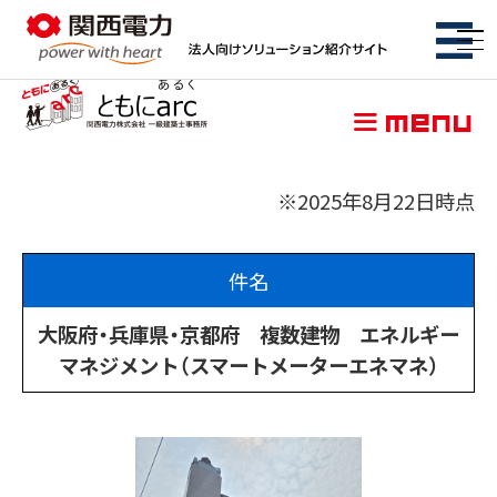
関西電力株式会社 一級建築士事務
menu
脱炭素
※2025年8月22日時点
件名
コスト削減
特集ページ
大阪府・兵庫県・京都府 複数建物 エネルギー
マネジメント（スマートメーターエネマネ）
BCP・防災
特集ページ
サービス
サービス一覧
初期費用ゼロ・メンテもおまかせ
特集ページ