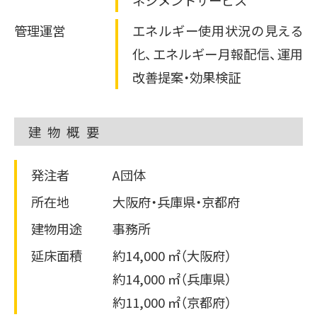
その他のサービスを見る
物流・運輸業
その他
トッパン・フォームズ
エナッジ
ご採用事例
関西株式会社
管理運営
エネルギー使用状況の見える
®
製造業ソリューション特設サイト
コーナン商事株式会社
化、エネルギー月報配信、運用
その他の採用事例を見る
かんでん総合防災サービス
おまかSave-Air
®
改善提案・効果検証
株式会社 ニチレイ
株式会社エイチ・ツー・オー
ロジグループ本社
商業開発
安否確認システム
その他の採用事例を見る
建物概要
地方独立行政法人
市立吹田市民病院
発注者
A団体
その他の採用事例を見る
所在地
大阪府・兵庫県・京都府
建物用途
事務所
延床面積
約14,000 ㎡（大阪府）
約14,000 ㎡（兵庫県）
約11,000 ㎡（京都府）