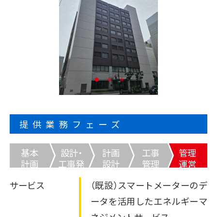
太陽光発電オンサイトサービス
サービス
CO₂フリー電気料金メニュー
事例・コラム等
課題から探す
再エネECOプラン
空調の自動制御で省エネ
おまかSave-Air
太陽光とセットで更なるコスト削減・脱炭素
サービス
®
脱炭素
蓄電池オンサイトサービス
会社紹介
既存設備の活用で報酬を獲得
デマンド・レスポンスサービス
BCP・防災商材をコーディネート
車両・充電器もまるっとおまかせ
かんでん総合防災サービス
ご採用事例
お役立ちコラム
EVパッケージサービス
データの見える化で歩留まり改善
コスト削減
ご契約者さま
K-DXソリューション
いつでも誰でも使える蓄電池
関西電力の特徴
設置場所不要の太陽光発電
会員サイト
非常用小型蓄電池販売
オフサイトPPA
省エネ行動の習慣化から
かんでんBiZ
Webセミナー
サービス紹介資料
提供業務フェーズ
BCP・防災
設備の一元管理まで
従業員の安否確認から集計まで自動化
その他のサービスを見る
エネルーク
安否確認システム
業種から探す
基本
設計・
計画
工事
管理
自家発電で電気料金を削減
企業情報
ご採用事例
非常用発電機のテスト・メンテナンス
計画
工事発
設計
管理
運営
太陽光発電オンサイトサービス
非常用発電機負荷試験サービス
注
製造業
小売・卸業
電気・ガスについて
太陽光発電・再エネECOプラン
サービス
（既設）スマートメーターのデ
非常時に備え、燃料保管＆配送
その他のサービスを見る
キユーピー株式会社
お問い合わせ
緊急時燃料配送
自治体・学校
病院・医療機関
ータを活用したエネルギーマ
ご採用事例
太陽光発電・おまかSave-Air
ネジメントサービス
®