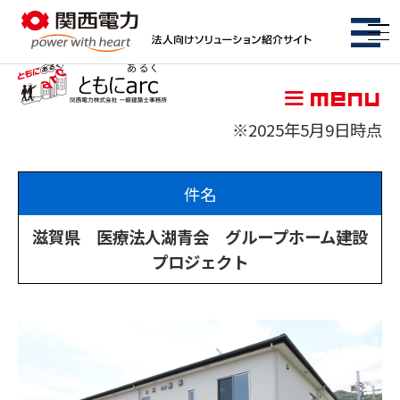
関西電力株式会社 一級建築士事務
menu
※2025年5月9日時点
脱炭素
件名
コスト削減
滋賀県 医療法人湖青会 グループホーム建設
特集ページ
プロジェクト
BCP・防災
特集ページ
サービス
サービス一覧
初期費用ゼロ・メンテもおまかせ
特集ページ