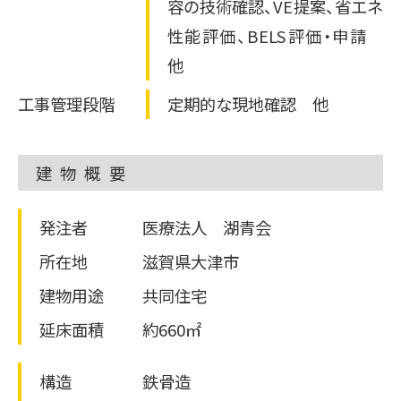
その他のサービスを見る
物流・運輸業
その他
容の技術確認、VE提案、省エネ
トッパン・フォームズ
エナッジ
ご採用事例
性能評価、BELS評価・申請
関西株式会社
®
製造業ソリューション特設サイト
コーナン商事株式会社
他
その他の採用事例を見る
かんでん総合防災サービス
おまかSave-Air
®
株式会社 ニチレイ
工事管理段階
定期的な現地確認 他
株式会社エイチ・ツー・オー
ロジグループ本社
商業開発
安否確認システム
その他の採用事例を見る
地方独立行政法人
建物概要
市立吹田市民病院
発注者
医療法人 湖青会
その他の採用事例を見る
所在地
滋賀県大津市
建物用途
共同住宅
延床面積
約660㎡
構造
鉄骨造