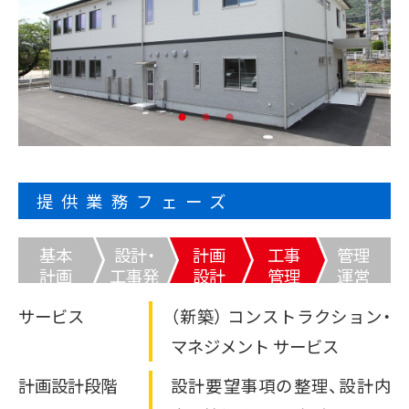
太陽光発電オンサイトサービス
サービス
CO₂フリー電気料金メニュー
事例・コラム等
課題から探す
再エネECOプラン
空調の自動制御で省エネ
おまかSave-Air
太陽光とセットで更なるコスト削減・脱炭素
サービス
®
脱炭素
蓄電池オンサイトサービス
会社紹介
既存設備の活用で報酬を獲得
デマンド・レスポンスサービス
BCP・防災商材をコーディネート
車両・充電器もまるっとおまかせ
かんでん総合防災サービス
ご採用事例
お役立ちコラム
EVパッケージサービス
データの見える化で歩留まり改善
コスト削減
ご契約者さま
K-DXソリューション
いつでも誰でも使える蓄電池
関西電力の特徴
設置場所不要の太陽光発電
提供業務フェーズ
会員サイト
非常用小型蓄電池販売
オフサイトPPA
省エネ行動の習慣化から
かんでんBiZ
Webセミナー
サービス紹介資料
BCP・防災
設備の一元管理まで
従業員の安否確認から集計まで自動化
基本
設計・
計画
工事
管理
その他のサービスを見る
エネルーク
安否確認システム
計画
工事発
設計
管理
運営
業種から探す
自家発電で電気料金を削減
企業情報
ご採用事例
注
非常用発電機のテスト・メンテナンス
太陽光発電オンサイトサービス
サービス
（新築） コンストラクション・
非常用発電機負荷試験サービス
製造業
小売・卸業
電気・ガスについて
太陽光発電・再エネECOプラン
マネジメント サービス
非常時に備え、燃料保管＆配送
その他のサービスを見る
キユーピー株式会社
お問い合わせ
緊急時燃料配送
自治体・学校
病院・医療機関
計画設計段階
設計要望事項の整理、設計内
ご採用事例
太陽光発電・おまかSave-Air
®