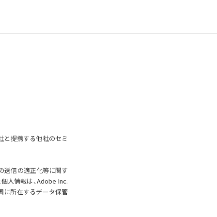
社と提携する他社のセミ
ルの送信の適正化等に関す
報は、Adobe Inc.
する米国に所在するデータ保管