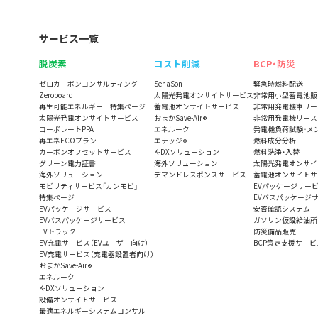
サービス一覧
脱炭素
コスト削減
BCP・防災
ゼロカーボンコンサルティング
SenaSon
緊急時燃料配送
Zeroboard
太陽光発電オンサイトサービス
非常用小型蓄電池販
再生可能エネルギー 特集ページ
蓄電池オンサイトサービス
非常用発電機車リー
太陽光発電オンサイトサービス
おまかSave-Air
非常用発電機リース
®
コーポレートPPA
エネルーク
発電機負荷試験・メ
再エネECOプラン
エナッジ
燃料成分分析
®
カーボンオフセットサービス
K-DXソリューション
燃料洗浄・入替
グリーン電力証書
海外ソリューション
太陽光発電オンサイ
海外ソリューション
デマンドレスポンスサービス
蓄電池オンサイトサ
モビリティサービス「カンモビ」
EVパッケージサー
特集ページ
EVバスパッケージ
EVパッケージサービス
安否確認システム
EVバスパッケージサービス
ガソリン仮設給油所
EVトラック
防災備品販売
EV充電サービス（EVユーザー向け）
BCP策定支援サービ
EV充電サービス（充電器設置者向け）
おまかSave-Air
®
エネルーク
K-DXソリューション
設備オンサイトサービス
最適エネルギーシステムコンサル