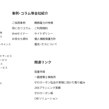
事例・コラム等
会社紹介
ご採用事例
関西電力の特徴
役に立つコラム
ご利用規約
売
Webセミナー
サイトポリシー
ス
お役立ち資料
個人情報保護方針
電気・ガスについて
ンテナンス
トサービス
ービス
関連リンク
ビス
サービス
容量市場
一級建築士事務所
ゼロカーボン社会の実現に向けた取り組み
ス
ZEBプランニング実績
ゼロカーボン板
CREソリューション