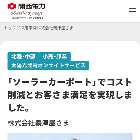
トップ
ご採用事例
株式会社義津屋さま
脱炭素
北陸・中部
小売・卸業
コスト削減
特集ページ
太陽光発電オンサイトサービス
「ソーラーカーポート」でコスト
BCP・防災
特集ページ
削減とお客さま満足を実現しま
サービス
した。
サービス一覧
特集ページ
初期費用ゼロ・メンテもおまかせ
株式会社義津屋さま
太陽光発電オンサイトサービス
サービス
CO₂フリー電気料金メニュー
事例・コラム等
課題から探す