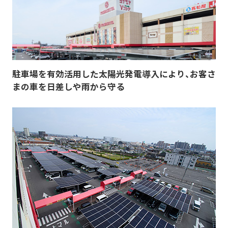
再エネECOプラン
空調の自動制御で省エネ
おまかSave-Air
サービス
太陽光とセットで更なるコスト削減・脱炭素
®
脱炭素
会社紹介
蓄電池オンサイトサービス
既存設備の活用で報酬を獲得
デマンド・レスポンスサービス
BCP・防災商材をコーディネート
車両・充電器もまるっとおまかせ
ご採用事例
お役立ちコラム
かんでん総合防災サービス
EVパッケージサービス
コスト削減
データの見える化で歩留まり改善
ご契約者さま
関西電力の特徴
K-DXソリューション
駐車場を有効活用した太陽光発電導入により、お客さ
いつでも誰でも使える蓄電池
設置場所不要の太陽光発電
会員サイト
非常用小型蓄電池販売
まの車を日差しや雨から守る
かんでんBiZ
オフサイトPPA
省エネ行動の習慣化から
Webセミナー
サービス紹介資料
BCP・防災
設備の一元管理まで
従業員の安否確認から集計まで自動化
エネルーク
その他のサービスを見る
安否確認システム
業種から探す
自家発電で電気料金を削減
企業情報
ご採用事例
非常用発電機のテスト・メンテナンス
太陽光発電オンサイトサービス
非常用発電機負荷試験サービス
製造業
小売・卸業
電気・ガスについて
その他のサービスを見る
非常時に備え、燃料保管＆配送
太陽光発電・再エネECOプラン
自治体・学校
病院・医療機関
緊急時燃料配送
キユーピー株式会社
お問い合わせ
ご採用事例
太陽光発電・おまかSave-Air
物流・運輸業
その他
その他のサービスを見る
®
トッパン・フォームズ
エナッジ
®
関西株式会社
ご採用事例
製造業ソリューション特設サイト
コーナン商事株式会社