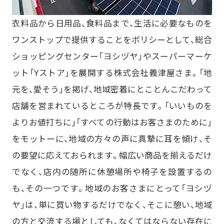
その他の採用事例を見る
おまかSave-Air
かんでん総合防災サービス
®
衣料品から日用品、食料品まで、生活に必要なものを
株式会社エイチ・ツー・オー
株式会社 ニチレイ
商業開発
ロジグループ本社
ワンストップで提供することをポリシーとして、総合
安否確認システム
ショッピングセンター「ヨシヅヤ」やスーパーマーケ
その他の採用事例を見る
地方独立行政法人
ット「Yストア」を展開する株式会社義津屋さま。「地
市立吹田市民病院
元を、愛そう」を掲げ、地域密着にとことんこだわって
その他の採用事例を見る
店舗を営まれているところが特長です。「いいものを
よりお値打ちに」「すべての行動はお客さまのために」
をモットーに、地域の方々の声に真摯に耳を傾け、そ
の要望に応えておられます。幅広い商品を揃えるだけ
でなく、店内の随所に休憩場所や椅子を設置するの
も、その一つです。地域のお客さまにとって「ヨシヅ
ヤ」は、単に買い物するだけでなく、そこに憩い、地域
の方と交流する場としても、なくてはならない存在に